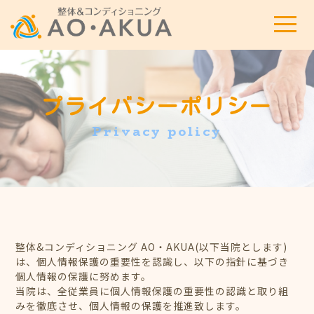
t
o
g
g
l
e
n
a
プライバシーポリシー
v
i
g
Privacy policy
a
t
i
o
n
整体&コンディショニング AO・AKUA(以下当院とします)
は、個人情報保護の重要性を認識し、以下の指針に基づき
個人情報の保護に努めます。
当院は、全従業員に個人情報保護の重要性の認識と取り組
みを徹底させ、個人情報の保護を推進致します。